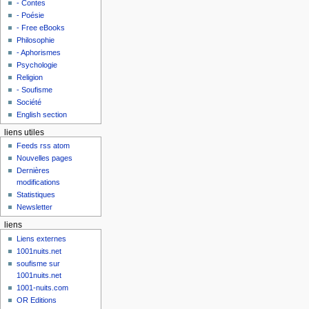
- Contes
- Poésie
- Free eBooks
Philosophie
- Aphorismes
Psychologie
Religion
- Soufisme
Société
English section
liens utiles
Feeds rss atom
Nouvelles pages
Dernières
modifications
Statistiques
Newsletter
liens
Liens externes
1001nuits.net
soufisme sur
1001nuits.net
1001-nuits.com
OR Editions