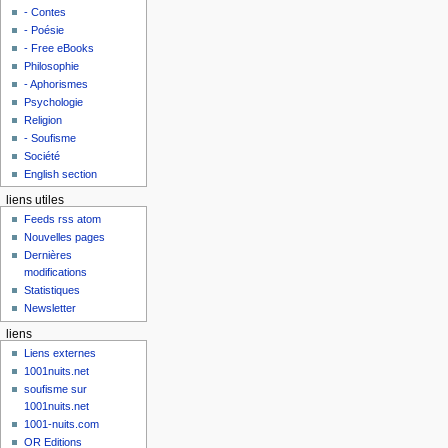
- Contes
- Poésie
- Free eBooks
Philosophie
- Aphorismes
Psychologie
Religion
- Soufisme
Société
English section
liens utiles
Feeds rss atom
Nouvelles pages
Dernières
modifications
Statistiques
Newsletter
liens
Liens externes
1001nuits.net
soufisme sur
1001nuits.net
1001-nuits.com
OR Editions