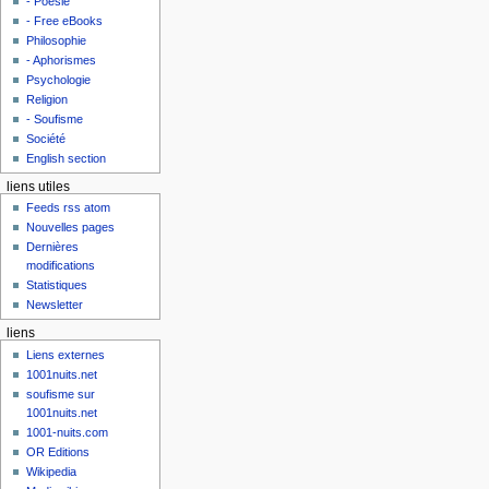
- Poésie
- Free eBooks
Philosophie
- Aphorismes
Psychologie
Religion
- Soufisme
Société
English section
liens utiles
Feeds rss atom
Nouvelles pages
Dernières
modifications
Statistiques
Newsletter
liens
Liens externes
1001nuits.net
soufisme sur
1001nuits.net
1001-nuits.com
OR Editions
Wikipedia