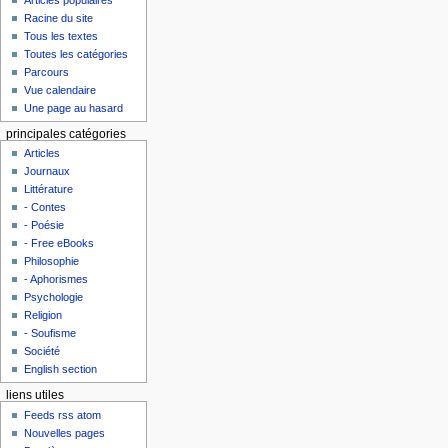
Racine du site
Tous les textes
Toutes les catégories
Parcours
Vue calendaire
Une page au hasard
principales catégories
Articles
Journaux
Littérature
- Contes
- Poésie
- Free eBooks
Philosophie
- Aphorismes
Psychologie
Religion
- Soufisme
Société
English section
liens utiles
Feeds rss atom
Nouvelles pages