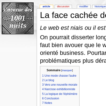
article
discussion
modifier
historique
La face cachée d
Le web est niais ou il es
On pourrait disserter lo
faut bien avouer que le w
orienté business. Pourtan
problématiques plus déra
Sommaire
[
masquer
]
1
Une mode chasse l'autre
2
Le blog
3
Vers une nouvelle morale
4
Narcisse exhibitionniste
5
La logique de l'éphémère
6
Conclusion
7
Notes