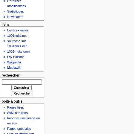
Dernières
modifications
Statistiques
Newsletter
liens
Liens externes
1001nuits.net
soufisme sur
1001nuits.net
1001-nuits.com
OR Editions
Wikipedia
Mediawiki
rechercher
boîte à outils
Pages liées
Suivi des liens
Importer une image ou
un son
Pages spéciales
Version imprimable