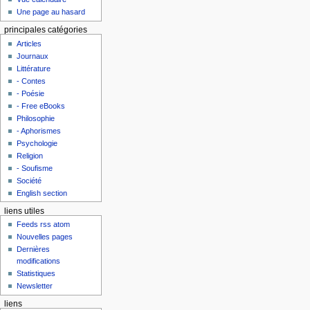
Une page au hasard
principales catégories
Articles
Journaux
Littérature
- Contes
- Poésie
- Free eBooks
Philosophie
- Aphorismes
Psychologie
Religion
- Soufisme
Société
English section
liens utiles
Feeds rss atom
Nouvelles pages
Dernières
modifications
Statistiques
Newsletter
liens