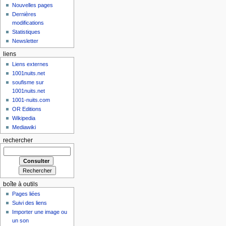
Nouvelles pages
Dernières
modifications
Statistiques
Newsletter
liens
Liens externes
1001nuits.net
soufisme sur
1001nuits.net
1001-nuits.com
OR Editions
Wikipedia
Mediawiki
rechercher
boîte à outils
Pages liées
Suivi des liens
Importer une image ou
un son