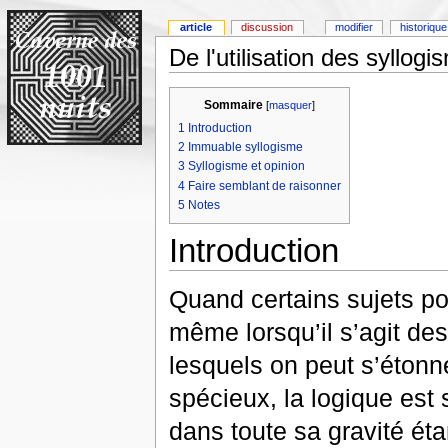
article
discussion
modifier
historique
De l'utilisation des syllogi
Sommaire
[
masquer
]
1
Introduction
2
Immuable syllogisme
3
Syllogisme et opinion
4
Faire semblant de raisonner
5
Notes
Introduction
Quand certains sujets p
même lorsqu’il s’agit de
lesquels on peut s’étonn
spécieux, la logique est 
dans toute sa gravité ét