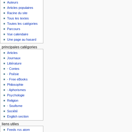
Auteurs
Articles populaires
Racine du site
Tous les textes
Toutes les catégories
Parcours
Vue calendaire
Une page au hasard
principales catégories
Articles
Journaux
Littérature
- Contes
- Poésie
- Free eBooks
Philosophie
- Aphorismes
Psychologie
Religion
- Soufisme
Société
English section
liens utiles
Feeds rss atom