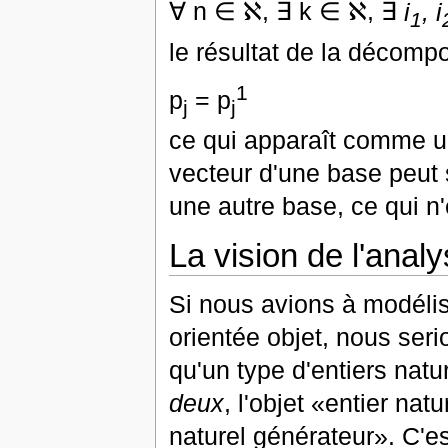
∀ n ∈ ℵ, ∃ k ∈ ℵ, ∃
i
, i
1
le résultat de la décompo
1
p
= p
j
j
ce qui apparaît comme un
vecteur d'une base peut
une autre base, ce qui n'
La vision de l'analy
Si nous avions à modélis
orientée objet, nous seri
qu'un type d'entiers natu
deux
, l'objet «entier nat
naturel générateur». C'es