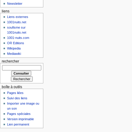
Newsletter
liens
Liens externes
1001nuits.net
soufisme sur
1001nuits.net
1001-nuits.com
OR Editions
Wikipedia
Mediawiki
rechercher
boîte à outils
Pages liées
Suivi des liens
Importer une image ou
un son
Pages spéciales
Version imprimable
Lien permanent