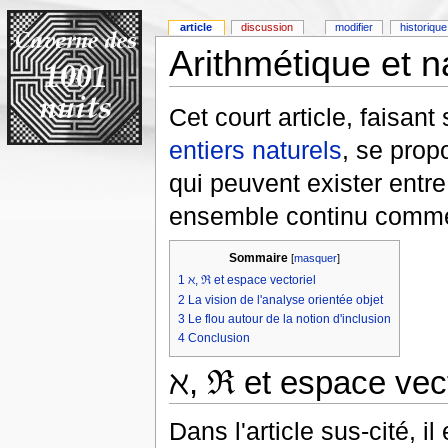
article
discussion
modifier
historique
Arithmétique et n
Cet court article, faisant 
entiers naturels
, se prop
qui peuvent exister entr
ensemble continu comm
Sommaire
[
masquer
]
1
ℵ, ℜ et espace vectoriel
2
La vision de l'analyse orientée objet
3
Le flou autour de la notion d'inclusion
4
Conclusion
ℵ, ℜ et espace vect
Dans l'article sus-cité, i