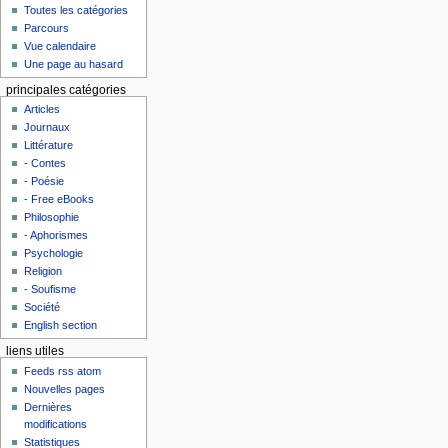
Toutes les catégories
Parcours
Vue calendaire
Une page au hasard
principales catégories
Articles
Journaux
Littérature
- Contes
- Poésie
- Free eBooks
Philosophie
- Aphorismes
Psychologie
Religion
- Soufisme
Société
English section
liens utiles
Feeds rss atom
Nouvelles pages
Dernières
modifications
Statistiques