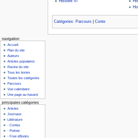
Histoire VI
Hi
Hi
Catégories
:
Parcours
|
Conte
navigation
Accueil
Plan du site
Auteurs
Articles populaires
Racine du site
Tous les textes
Toutes les catégories
Parcours
Vue calendaire
Une page au hasard
principales catégories
Articles
Journaux
Littérature
- Contes
- Poésie
- Free eBooks