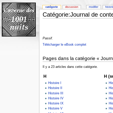
catégorie
discussion
modifier
histor
Catégorie:Journal de conte
Passif
.
Télécharger le eBook complet
Pages dans la catégorie « Journa
Il y a 23 articles dans cette catégorie.
H
H (s
Histoire I
His
Histoire II
His
Histoire III
His
Histoire IV
His
Histoire IX
His
Histoire V
His