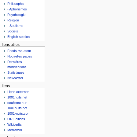
Philosophie
- Aphorismes
Psychologie
Religion
- Soufisme
Société
English section
liens utiles
Feeds rss atom
Nouvelles pages
Dernières
modifications
Statistiques
Newsletter
liens
Liens externes
1001nuits.net
soufisme sur
1001nuits.net
1001-nuits.com
OR Editions
Wikipedia
Mediawiki