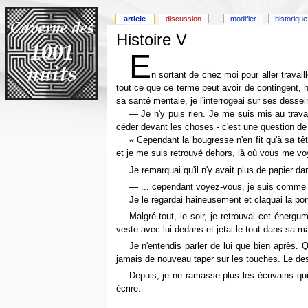
article
discussion
modifier
historique
Histoire V
E
n sortant de chez moi pour aller travaill
tout ce que ce terme peut avoir de contingent, ho
sa santé mentale, je l'interrogeai sur ses desse
— Je n'y puis rien. Je me suis mis au trava
céder devant les choses - c'est une question de p
« Cependant la bougresse n'en fit qu'à sa tê
et je me suis retrouvé dehors, là où vous me voy
Je remarquai qu'il n'y avait plus de papier d
— ... cependant voyez-vous, je suis comme hy
Je le regardai haineusement et claquai la port
Malgré tout, le soir, je retrouvai cet énerg
veste avec lui dedans et jetai le tout dans sa m
Je n'entendis parler de lui que bien après.
jamais de nouveau taper sur les touches. Le dess
Depuis, je ne ramasse plus les écrivains qui
écrire.