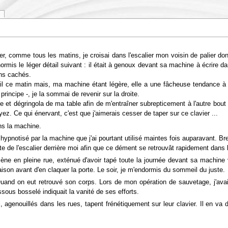
er, comme tous les matins, je croisai dans l'escalier mon voisin de palier dont l
rmis le léger détail suivant : il était à genoux devant sa machine à écrire dan
ins cachés.
il ce matin mais, ma machine étant légère, elle a une fâcheuse tendance à p
rincipe -, je la sommai de revenir sur la droite.
te et dégringola de ma table afin de m'entraîner subrepticement à l'autre bout
ez. Ce qui énervant, c'est que j'aimerais cesser de taper sur ce clavier ...
ans la machine.
pnotisé par la machine que j'ai pourtant utilisé maintes fois auparavant. Br
e de l'escalier derrière moi afin que ce dément se retrouvât rapidement dans le
umène en pleine rue, exténué d'avoir tapé toute la journée devant sa machine
aison avant d'en claquer la porte. Le soir, je m'endormis du sommeil du juste.
 Quand on eut retrouvé son corps. Lors de mon opération de sauvetage, j'avai
ous bosselé indiquait la vanité de ses efforts.
, agenouillés dans les rues, tapent frénétiquement sur leur clavier. Il en v