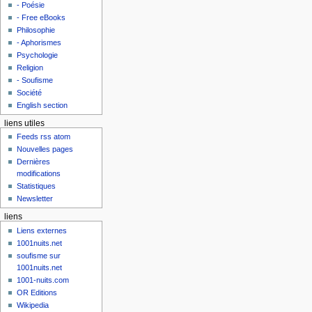
- Poésie
- Free eBooks
Philosophie
- Aphorismes
Psychologie
Religion
- Soufisme
Société
English section
liens utiles
Feeds rss atom
Nouvelles pages
Dernières
modifications
Statistiques
Newsletter
liens
Liens externes
1001nuits.net
soufisme sur
1001nuits.net
1001-nuits.com
OR Editions
Wikipedia