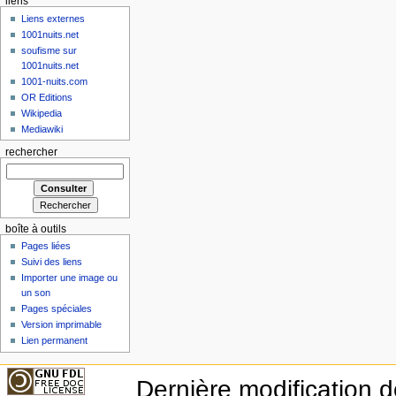
liens
Liens externes
1001nuits.net
soufisme sur
1001nuits.net
1001-nuits.com
OR Editions
Wikipedia
Mediawiki
rechercher
boîte à outils
Pages liées
Suivi des liens
Importer une image ou
un son
Pages spéciales
Version imprimable
Lien permanent
Dernière modification d