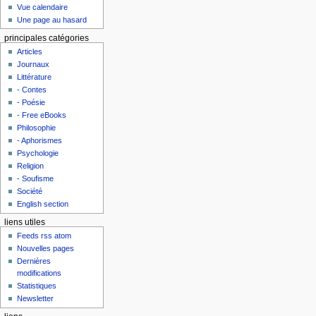
Vue calendaire
Une page au hasard
principales catégories
Articles
Journaux
Littérature
- Contes
- Poésie
- Free eBooks
Philosophie
- Aphorismes
Psychologie
Religion
- Soufisme
Société
English section
liens utiles
Feeds rss atom
Nouvelles pages
Dernières
modifications
Statistiques
Newsletter