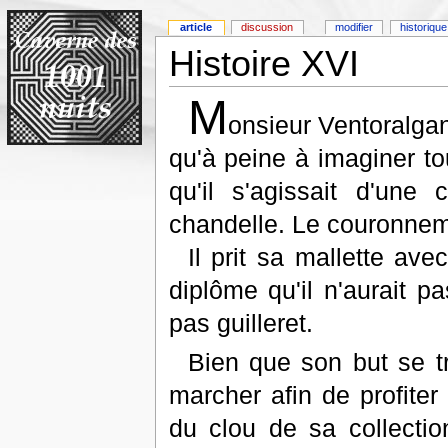
article
discussion
modifier
historique
Histoire XVI
M
onsieur Ventoralgan
qu'à peine à imaginer tout
qu'il s'agissait d'une
chandelle. Le couronneme
Il prit sa mallette ave
diplôme qu'il n'aurait pa
pas guilleret.
Bien que son but se tro
marcher afin de profiter
du clou de sa collection