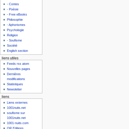
- Contes
- Poésie
- Free eBooks
Philosophie
- Aphorismes
Psychologie
Religion
- Soufisme
Société
English section
liens utiles
Feeds rss atom
Nouvelles pages
Dernières
modifications
Statistiques
Newsletter
liens
Liens externes
1001nuits.net
soufisme sur
1001nuits.net
1001-nuits.com
OR Editions