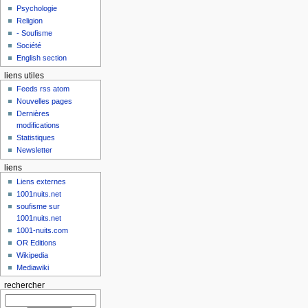
Psychologie
Religion
- Soufisme
Société
English section
liens utiles
Feeds rss atom
Nouvelles pages
Dernières
modifications
Statistiques
Newsletter
liens
Liens externes
1001nuits.net
soufisme sur
1001nuits.net
1001-nuits.com
OR Editions
Wikipedia
Mediawiki
rechercher