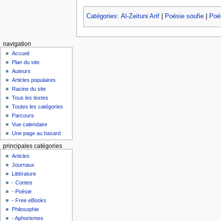
Catégories
:
Al-Zeituni Arif
|
Poésie soufie
|
Poés
navigation
Accueil
Plan du site
Auteurs
Articles populaires
Racine du site
Tous les textes
Toutes les catégories
Parcours
Vue calendaire
Une page au hasard
principales catégories
Articles
Journaux
Littérature
- Contes
- Poésie
- Free eBooks
Philosophie
- Aphorismes