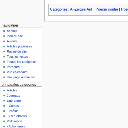
Catégories
:
Al-Zeituni Arif
|
Poésie soufie
|
Poés
navigation
Accueil
Plan du site
Auteurs
Articles populaires
Racine du site
Tous les textes
Toutes les catégories
Parcours
Vue calendaire
Une page au hasard
principales catégories
Articles
Journaux
Littérature
- Contes
- Poésie
- Free eBooks
Philosophie
- Aphorismes