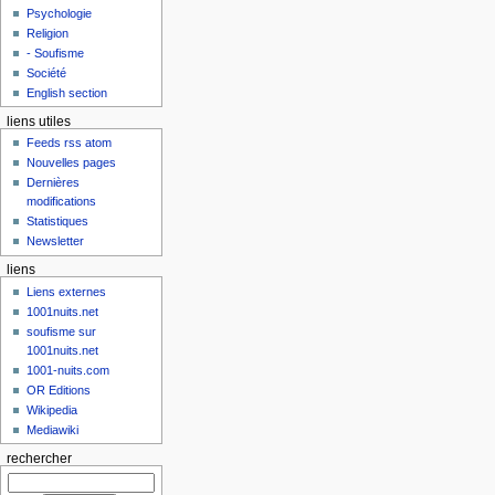
Psychologie
Religion
- Soufisme
Société
English section
liens utiles
Feeds rss atom
Nouvelles pages
Dernières
modifications
Statistiques
Newsletter
liens
Liens externes
1001nuits.net
soufisme sur
1001nuits.net
1001-nuits.com
OR Editions
Wikipedia
Mediawiki
rechercher