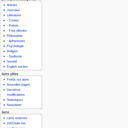
Articles
Journaux
Littérature
- Contes
- Poésie
- Free eBooks
Philosophie
- Aphorismes
Psychologie
Religion
- Soufisme
Société
English section
liens utiles
Feeds rss atom
Nouvelles pages
Dernières
modifications
Statistiques
Newsletter
liens
Liens externes
1001nuits.net