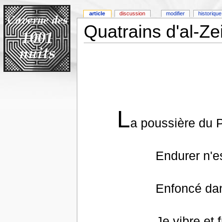
article
discussion
modifier
historique
Quatrains d'al-Zei
L
a poussière du P
Endurer n'es
Enfoncé dan
Je vibre et