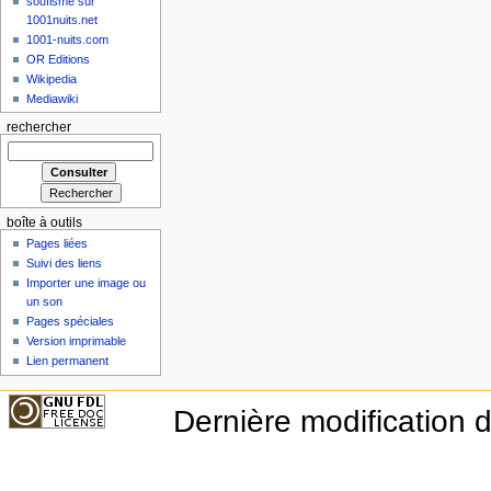
soufisme sur
1001nuits.net
1001-nuits.com
OR Editions
Wikipedia
Mediawiki
rechercher
boîte à outils
Pages liées
Suivi des liens
Importer une image ou
un son
Pages spéciales
Version imprimable
Lien permanent
Dernière modification 