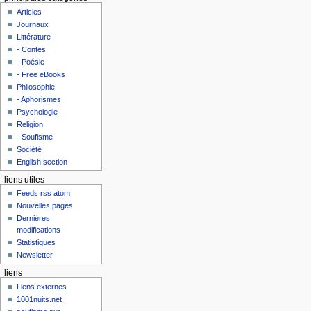
Articles
Journaux
Littérature
- Contes
- Poésie
- Free eBooks
Philosophie
- Aphorismes
Psychologie
Religion
- Soufisme
Société
English section
liens utiles
Feeds rss atom
Nouvelles pages
Dernières
modifications
Statistiques
Newsletter
liens
Liens externes
1001nuits.net