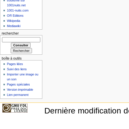
soufisme sur
1001nuits.net
1001-nuits.com
OR Editions
Wikipedia
Mediawiki
rechercher
boîte à outils
Pages liées
Suivi des liens
Importer une image ou
un son
Pages spéciales
Version imprimable
Lien permanent
Dernière modification d