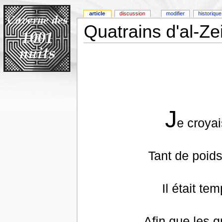
article
discussion
modifier
historique
Quatrains d'al-Zeit
J
e croyai
Tant de poids
Il était te
Afin que les 