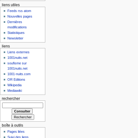
liens utiles
Feeds rss atom
Nouvelles pages
Dernières
modifications
Statistiques
Newsletter
liens
Liens externes
1001nuits.net
soufisme sur
1001nuits.net
1001-nuits.com
OR Editions
Wikipedia
Mediawiki
rechercher
boîte à outils
Pages liées
Suivi des liens