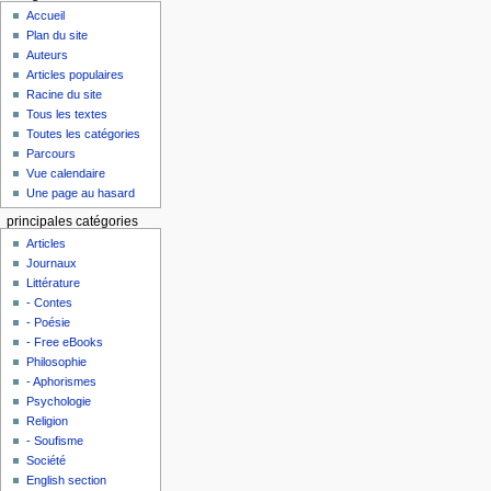
Accueil
Plan du site
Auteurs
Articles populaires
Racine du site
Tous les textes
Toutes les catégories
Parcours
Vue calendaire
Une page au hasard
principales catégories
Articles
Journaux
Littérature
- Contes
- Poésie
- Free eBooks
Philosophie
- Aphorismes
Psychologie
Religion
- Soufisme
Société
English section