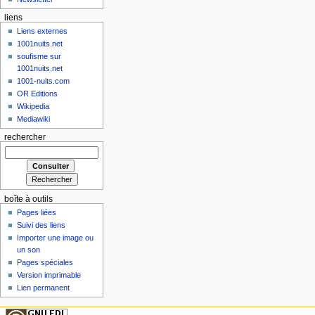
liens
Liens externes
1001nuits.net
soufisme sur
1001nuits.net
1001-nuits.com
OR Editions
Wikipedia
Mediawiki
rechercher
boîte à outils
Pages liées
Suivi des liens
Importer une image ou
un son
Pages spéciales
Version imprimable
Lien permanent