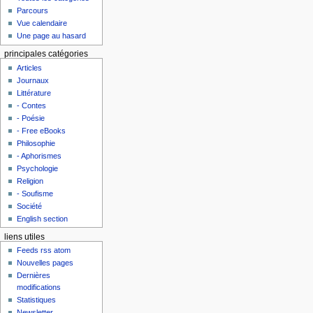
Parcours
Vue calendaire
Une page au hasard
principales catégories
Articles
Journaux
Littérature
- Contes
- Poésie
- Free eBooks
Philosophie
- Aphorismes
Psychologie
Religion
- Soufisme
Société
English section
liens utiles
Feeds rss atom
Nouvelles pages
Dernières
modifications
Statistiques
Newsletter