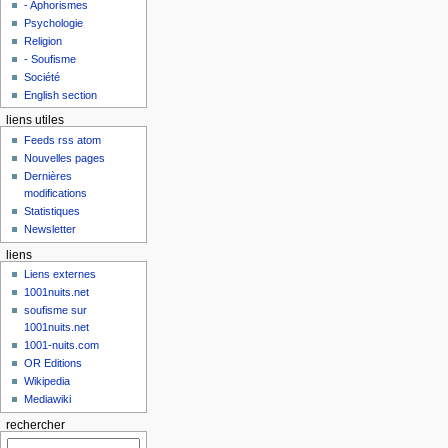
- Aphorismes
Psychologie
Religion
- Soufisme
Société
English section
liens utiles
Feeds rss atom
Nouvelles pages
Dernières
modifications
Statistiques
Newsletter
liens
Liens externes
1001nuits.net
soufisme sur
1001nuits.net
1001-nuits.com
OR Editions
Wikipedia
Mediawiki
rechercher