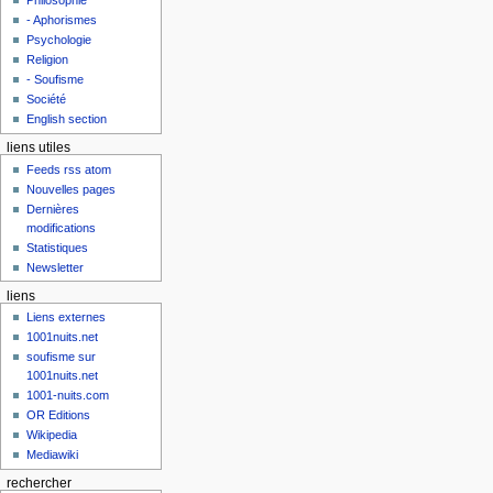
Philosophie
- Aphorismes
Psychologie
Religion
- Soufisme
Société
English section
liens utiles
Feeds rss atom
Nouvelles pages
Dernières
modifications
Statistiques
Newsletter
liens
Liens externes
1001nuits.net
soufisme sur
1001nuits.net
1001-nuits.com
OR Editions
Wikipedia
Mediawiki
rechercher