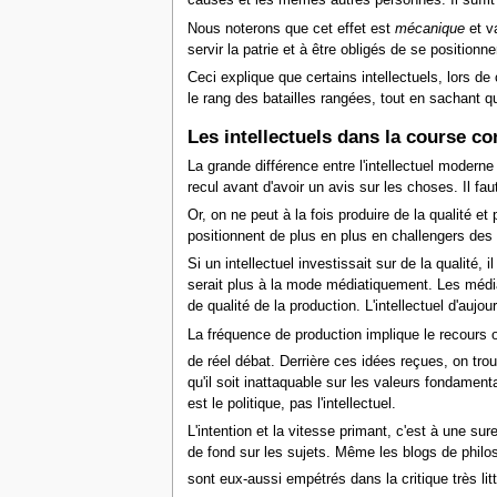
causes et les mêmes autres personnes. Il suffit q
Nous noterons que cet effet est
mécanique
et va
servir la patrie et à être obligés de se positio
Ceci explique que certains intellectuels, lors de
le rang des batailles rangées, tout en sachant qu
Les intellectuels dans la course co
La grande différence entre l'intellectuel modern
recul avant d'avoir un avis sur les choses. Il f
Or, on ne peut à la fois produire de la qualité e
positionnent de plus en plus en challengers des int
Si un intellectuel investissait sur de la qualité,
serait plus à la mode médiatiquement. Les médias
de qualité de la production. L'intellectuel d'auj
La fréquence de production implique le recours o
de réel débat. Derrière ces idées reçues, on tr
qu'il soit inattaquable sur les valeurs fondament
est le politique, pas l'intellectuel.
L'intention et la vitesse primant, c'est à une sur
de fond sur les sujets. Même les blogs de philo
sont eux-aussi empétrés dans la critique très l