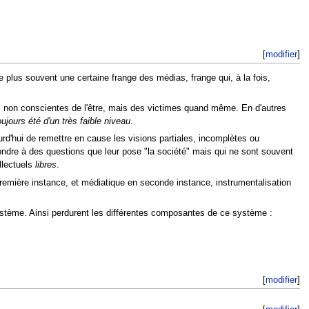
[
modifier
]
e plus souvent une certaine frange des médias, frange qui, à la fois,
, non conscientes de l'être, mais des victimes quand même. En d'autres
oujours été d'un très faible niveau
.
urd'hui de remettre en cause les visions partiales, incomplètes ou
épondre à des questions que leur pose "la société" mais qui ne sont souvent
llectuels
libres
.
 première instance, et médiatique en seconde instance, instrumentalisation
système. Ainsi perdurent les différentes composantes de ce système :
[
modifier
]