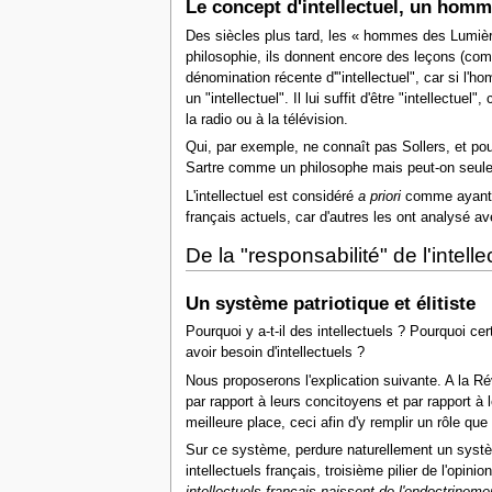
Le concept d'intellectuel, un homm
Des siècles plus tard, les
« hommes des Lumièr
philosophie, ils donnent encore des leçons (comm
dénomination récente d'"intellectuel", car si l'ho
un "intellectuel". Il lui suffit d'être "intellec
la radio ou à la télévision.
Qui, par exemple, ne connaît pas Sollers, et pou
Sartre comme un philosophe mais peut-on seule
L'intellectuel est considéré
a priori
comme ayant qu
français actuels, car d'autres les ont analysé av
De la "responsabilité" de l'intell
Un système patriotique et élitiste
Pourquoi y a-t-il des intellectuels ? Pourquoi c
avoir besoin d'intellectuels ?
Nous proposerons l'explication suivante. A la Rév
par rapport à leurs concitoyens et par rapport à 
meilleure place, ceci afin d'y remplir un rôle qu
Sur ce système, perdure naturellement un systèm
intellectuels français, troisième pilier de l'opin