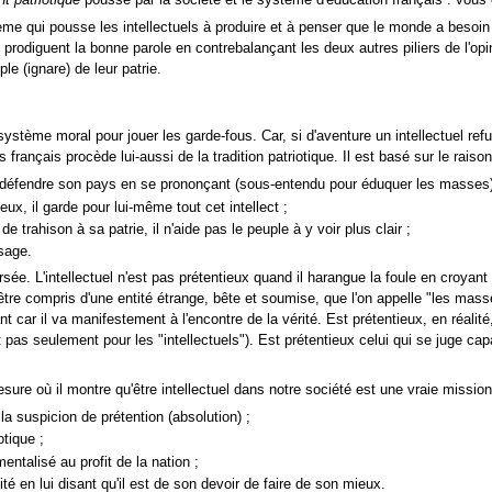
t patriotique
poussé par la société et le système d'éducation français : vous ê
e qui pousse les intellectuels à produire et à penser que le monde a besoin 
 prodiguent la bonne parole en contrebalançant les deux autres piliers de l'opini
le (ignare) de leur patrie.
ystème moral pour jouer les garde-fous. Car, si d'aventure un intellectuel refus
 français procède lui-aussi de la tradition patriotique. Il est basé sur le rais
l de défendre son pays en se prononçant (sous-entendu pour éduquer les masses)
ntieux, il garde pour lui-même tout cet intellect ;
de trahison à sa patrie, il n'aide pas le peuple à y voir plus clair ;
ysage.
 L'intellectuel n'est pas prétentieux quand il harangue la foule en croyant avoir
être compris d'une entité étrange, bête et soumise, que l'on appelle "les masse
ar il va manifestement à l'encontre de la vérité. Est prétentieux, en réalité, u
 pas seulement pour les "intellectuels"). Est prétentieux celui qui se juge capa
ure où il montre qu'être intellectuel dans notre société est une vraie mission 
 la suspicion de prétention (absolution) ;
otique ;
ntalisé au profit de la nation ;
lité en lui disant qu'il est de son devoir de faire de son mieux.