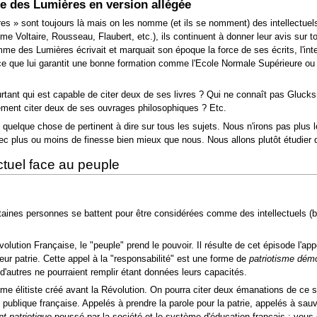
e des Lumières en version allégée
es »
sont toujours là mais on les nomme (et ils se nomment) des intellectuels.
e Voltaire, Rousseau, Flaubert, etc.), ils continuent à donner leur avis sur t
mme des Lumières écrivait et marquait son époque la force de ses écrits, l'intel
tuel", ce que lui garantit une bonne formation comme l'Ecole Normale Supérieure
rtant qui est capable de citer deux de ses livres ? Qui ne connaît pas Glucks
ment citer deux de ses ouvrages philosophiques ? Etc.
elque chose de pertinent à dire sur tous les sujets. Nous n'irons pas plus lo
ec plus ou moins de finesse bien mieux que nous. Nous allons plutôt étudier qu
ectuel face au peuple
ertaines personnes se battent pour être considérées comme des intellectuels (b
olution Française, le "peuple" prend le pouvoir. Il résulte de cet épisode l'app
leur patrie. Cette appel à la "responsabilité" est une forme de
patriotisme dém
e d'autres ne pourraient remplir étant données leurs capacités.
e élitiste créé avant la Révolution. On pourra citer deux émanations de ce s
ion publique française. Appelés à prendre la parole pour la patrie, appelés à sauv