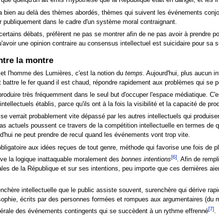
ue quelqu'un ait émis l'hypothèse que la République était en danger, et les inte
 bien au delà des thèmes abordés, thèmes qui suivent les événements conjonct
nner publiquement dans le cadre d'un système moral contraignant.
 certains débats, préfèrent ne pas se montrer afin de ne pas avoir à prendre pos
'avoir une opinion contraire au consensus intellectuel est suicidaire pour sa s
ntre la montre
e et l'homme des Lumières, c'est la notion du
temps
. Aujourd'hui, plus aucun i
aut battre le fer quand il est chaud, répondre rapidement aux problèmes qui se 
t produire très fréquemment dans le seul but d'occuper l'espace médiatique. C'e
ellectuels établis, parce qu'ils ont à la fois la visibilité et la capacité de pro
 il se verrait probablement vite dépassé par les autres intellectuels qui produise
 actuels poussent ce travers de la compétition intellectuelle en termes de qua
ourd'hui ne peut prendre de recul quand les événements vont trop vite.
bligatoire aux idées reçues de tout genre, méthode qui favorise une fois de pl
[6]
ouve la logique inattaquable moralement des
bonnes intentions
. Afin de rempli
ales de la République et sur ses intentions, peu importe que ces dernières aient
enchère intellectuelle que le public assiste souvent, surenchère qui dérive rapi
sophie, écrits par des personnes formées et rompues aux argumentaires (du moi
[7]
ittérale des événements contingents qui se succèdent à un rythme effrenné
.