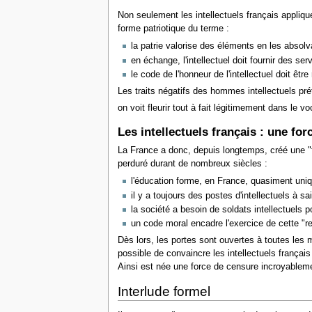
Non seulement les intellectuels français applique
forme patriotique du terme :
la patrie valorise des éléments en les absolva
en échange, l'intellectuel doit fournir des serv
le code de l'honneur de l'intellectuel doit ê
Les traits négatifs des hommes intellectuels pr
on voit fleurir tout à fait légitimement dans le
Les intellectuels français : une for
La France a donc, depuis longtemps, créé une "fac
perduré durant de nombreux siècles :
l'éducation forme, en France, quasiment unique
il y a toujours des postes d'intellectuels à sai
la société a besoin de soldats intellectuels 
un code moral encadre l'exercice de cette "re
Dès lors, les portes sont ouvertes à toutes les m
possible de convaincre les intellectuels françai
Ainsi est née une force de censure incroyablemen
Interlude formel