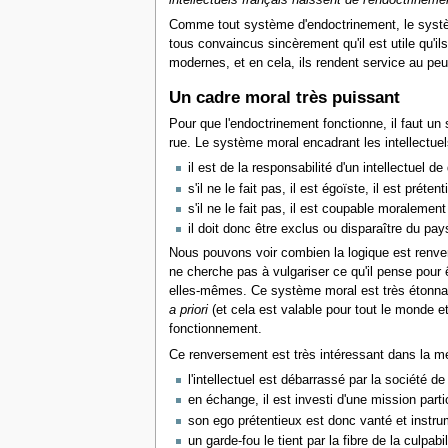
intellectuels français naissent de l'endoctrinemen
Comme tout système d'endoctrinement, le systèm
tous convaincus sincèrement qu'il est utile qu'ils
modernes, et en cela, ils rendent service au peup
Un cadre moral très puissant
Pour que l'endoctrinement fonctionne, il faut un s
rue. Le système moral encadrant les intellectuels
il est de la responsabilité d'un intellectue
s'il ne le fait pas, il est égoïste, il est préte
s'il ne le fait pas, il est coupable moralement 
il doit donc être exclus ou disparaître du pa
Nous pouvons voir combien la logique est renversée.
ne cherche pas à vulgariser ce qu'il pense pour 
elles-mêmes. Ce système moral est très étonnant c
a priori
(et cela est valable pour tout le monde et
fonctionnement.
Ce renversement est très intéressant dans la mes
l'intellectuel est débarrassé par la société de
en échange, il est investi d'une mission parti
son ego prétentieux est donc vanté et instrume
un garde-fou le tient par la fibre de la culpabi