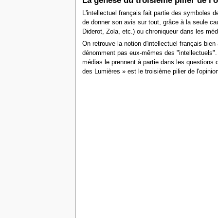
La genèse du troisième pilier de l'
L'intellectuel français fait partie des symboles d
de donner son avis sur tout, grâce à la seule cau
Diderot, Zola, etc.) ou chroniqueur dans les médi
On retrouve la notion d'intellectuel français bie
dénomment pas eux-mêmes des "intellectuels". So
médias le prennent à partie dans les questions d
des Lumières »
est le troisième pilier de l'opini