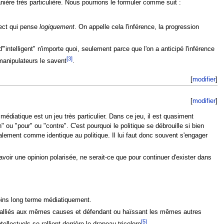
ière très particulière. Nous pourrions le formuler comme suit :
llect qui pense
logiquement
. On appelle cela l'inférence, la progression
intelligent" n'importe quoi, seulement parce que l'on a anticipé l'inférence
[3]
 manipulateurs le savent
.
[
modifier
]
[
modifier
]
u médiatique est un jeu très particulier. Dans ce jeu, il est quasiment
 ou "pour" ou "contre". C'est pourquoi le politique se débrouille si bien
talement comme identique au politique. Il lui faut donc souvent s'engager
avoir une opinion polarisée, ne serait-ce que pour continuer d'exister dans
oins long terme médiatiquement.
els ralliés aux mêmes causes et défendant ou haïssant les mêmes autres
[5]