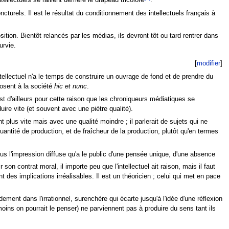
llectuels se rallient derrière le drapeau tricolore
.
urels. Il est le résultat du conditionnement des intellectuels français à
ition. Bientôt relancés par les médias, ils devront tôt ou tard rentrer dans
urvie.
[
modifier
]
ntellectuel n'a le temps de construire un ouvrage de fond et de prendre du
posent à la société
hic et nunc
.
st d'ailleurs pour cette raison que les chroniqueurs médiatiques se
duire vite (et souvent avec une piètre qualité).
nt plus vite mais avec une qualité moindre ; il parlerait de sujets qui ne
ntité de production, et de fraîcheur de la production, plutôt qu'en termes
us l'impression diffuse qu'a le public d'une pensée unique, d'une absence
r son contrat moral, il importe peu que l'intellectuel ait raison, mais il faut
 des implications irréalisables. Il est un théoricien ; celui qui met en pace
dement dans l'irrationnel, surenchère qui écarte jusqu'à l'idée d'une réflexion
ns on pourrait le penser) ne parviennent pas à produire du sens tant ils