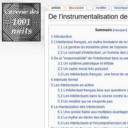
article
discussion
modifier
historique
De l'instrumentalisation de
Sommaire
[
masquer
]
1
Introduction
2
L'intellectuel français, un mythe fondateur de l
2.1
La genèse du troisième pilier de l'opinio
2.2
Le concept d'intellectuel, un homme des 
3
De la "responsabilité" de l'intellectuel face au p
3.1
Un système patriotique et élitiste
3.2
Un cadre moral très puissant
3.3
Les intellectuels français : une force de c
4
Interlude formel
5
Les intellectuels en action
5.1
L'intellectuel français face aux questions 
5.2
Les intellectuels dans la course contre la
5.3
Un modèle qui ne s'exporte pas
6
La manipulation des intellectuels
6.1
Une armée fiable aux multiples avantage
6.2
Le mythe du déclin des élites
6.3
Les intellectuels et l'incompréhension de 