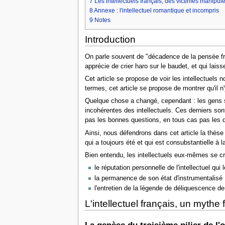
7
Les intellectuels français, des victimes manipu
8
Annexe : l'intellectuel romantique et incompris
9
Notes
Introduction
On parle souvent de "décadence de la pensée fran
apprécie de crier haro sur le baudet, et qui laisse
Cet article se propose de voir les intellectue
termes, cet article se propose de montrer qu'il 
Quelque chose a changé, cependant : les gens son
incohérentes des intellectuels. Ces derniers son
pas les bonnes questions, en tous cas pas les que
Ainsi, nous défendrons dans cet article la thèse
qui a toujours été et qui est consubstantielle à 
Bien entendu, les intellectuels eux-mêmes se cr
le réputation personnelle de l'intellectuel qui 
la permanence de son état d'instrumentalisé 
l'entretien de la légende de déliquescence de l
L'intellectuel français, un mythe