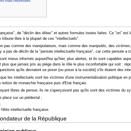
lées mais heureuses
çaise", de "déclin des élites" et autres formules toutes faites. Ce "on" est l
 tribune libre à la plupart de ces "intellectuels".
ls non pas comme des manipulateurs, mais comme des
manipulés
, des
victimes
n'y a pas de
déclin
de la "pensée intellectuelle française", car cette pensée
a t
t mieux informés aujourd'hui qu'hier, plus alertes, et ils sont capables aujo
t plus que jamais pris au piège dans le rôle le plus inconfortable qui soit : r
stions qu'ils devraient se poser (ou poser à la société) s'ils étaient des inte
 que les intellectuels sont les victimes d'une instrumentalisation politique en
la notion de monarchie française puis d'Etat français.
oyant libres de penser, ils ne s'aperçoivent pas qu'ils sont des victimes du 
le place sur un piédestal ;
;
'élite intellectuelle française.
 fondateur de la République