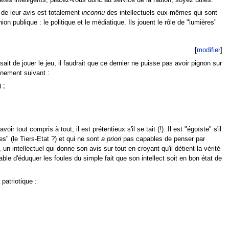
tes intelligents, placez-vous donc au service de la nation, soyez utiles.
de leur avis est totalement
inconnu
des intellectuels eux-mêmes qui sont
on publique : le politique et le médiatique. Ils jouent le rôle de "lumières"
[
modifier
]
ait de jouer le jeu, il faudrait que ce dernier ne puisse pas avoir pignon sur
onnement suivant :
 ;
 tout compris à tout, il est prétentieux s'il se tait (!). Il est "égoïste" s'il
s" (le Tiers-Etat ?) et qui ne sont
a priori
pas capables de penser par
n intellectuel qui donne son avis sur tout en croyant qu'il détient la vérité
ble d'éduquer les foules du simple fait que son intellect soit en bon état de
patriotique :