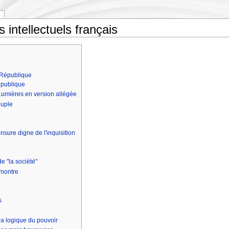
s intellectuels français
a République
n publique
Lumières en version allégée
euple
ensure digne de l'inquisition
de "la société"
 montre
s
la logique du pouvoir