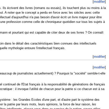
[
modifier
]
 Ils écrivent des livres (romans ou essais), ils touchent plus ou moins à la
out. A noter que le concept a perdu en force avec les siècles avec cette
lectuel d'aujourd'hui n'a pas besoin d'avoir écrit un livre majeur pour être
 ou une profession comme celle de chroniqueur quotidien sur tous les sujets à
mann et pourtant qui est capable de citer deux de ses livres ? On connaît
in dans le détail des caractéristiques bien connues des intellectuels
elle mythologie entoure l'intellectuel français.
[
modifier
]
[
modifier
]
eaucoup de journalistes actuellement) ? Pourquoi la "société" semble-t-elle
el continuel de l'Etat français à la responsabilité de générations de français
ocratique
: il invoque l'utilité de chacun pour la patrie si ce chacun est à sa
ystème : les Grandes Ecoles d'une part, et d'autre part le système des
er la patrie par leurs mots, leurs opinions, la force de leur raison,
les