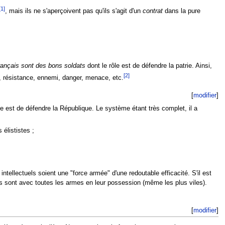
[1]
, mais ils ne s'aperçoivent pas qu'ils s'agit d'un
contrat
dans la pure
français sont des bons soldats
dont le rôle est de défendre la patrie. Ainsi,
[2]
e, résistance, ennemi, danger, menace, etc.
[
modifier
]
ôle est de défendre la République. Le système étant très complet, il a
 élististes ;
intellectuels soient une "force armée" d'une redoutable efficacité. S'il est
ils sont avec toutes les armes en leur possession (même les plus viles).
[
modifier
]