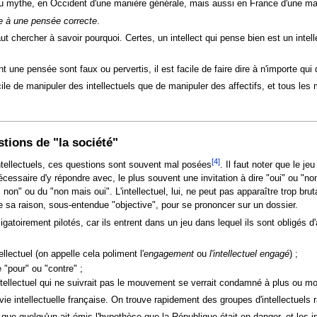
 du mythe, en Occident d'une manière générale, mais aussi en France d'une man
tie à une pensée correcte
.
l faut chercher à savoir pourquoi. Certes, un intellect qui pense bien est un inte
 pensée sont faux ou pervertis, il est facile de faire dire à n'importe qui d'"
ile de manipuler des intellectuels que de manipuler des affectifs, et tous les
stions de "la société"
[4]
tellectuels, ces questions sont souvent mal posées
. Il faut noter que le je
cessaire d'y répondre avec, le plus souvent une invitation à dire "oui" ou "non"
non" ou du "non mais oui". L'intellectuel, lui, ne peut pas apparaître trop bru
e sa raison, sous-entendue "objective", pour se prononcer sur un dossier.
toirement pilotés, car ils entrent dans un jeu dans lequel ils sont obligés d'
ellectuel (on appelle cela poliment l'
engagement
ou
l'intellectuel engagé
) ;
 "pour" ou "contre" ;
ntellectuel qui ne suivrait pas le mouvement se verrait condamné à plus ou m
a vie intellectuelle française. On trouve rapidement des groupes d'intellectu