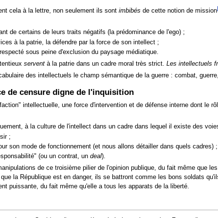
nt cela à la lettre, non seulement ils sont
imbibés
de cette notion de mission
nt de certains de leurs traits négatifs (la prédominance de l'ego) ;
ices à la patrie, la défendre par la force de son intellect ;
tre respecté sous peine d'exclusion du paysage médiatique.
étentieux
servent
à la patrie dans un cadre moral très strict.
Les intellectuels 
 vocabulaire des intellectuels le champ sémantique de la guerre : combat, guerr
ce de censure digne de l'inquisition
tion" intellectuelle, une force d'intervention et de défense interne dont le r
ment, à la culture de l'intellect dans un cadre dans lequel il existe des voies
sir ;
pour son mode de fonctionnement (et nous allons détailler dans quels cadres) ;
sponsabilité" (ou un contrat, un
deal
).
anipulations de ce troisième pilier de l'opinion publique, du fait même que les 
s que la République est en danger, ils se battront comme les bons soldats qu'
t puissante, du fait même qu'elle a tous les apparats de la liberté.