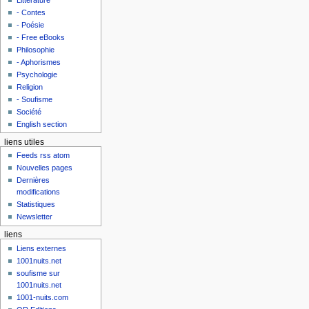
- Contes
- Poésie
- Free eBooks
Philosophie
- Aphorismes
Psychologie
Religion
- Soufisme
Société
English section
liens utiles
Feeds rss atom
Nouvelles pages
Dernières
modifications
Statistiques
Newsletter
liens
Liens externes
1001nuits.net
soufisme sur
1001nuits.net
1001-nuits.com