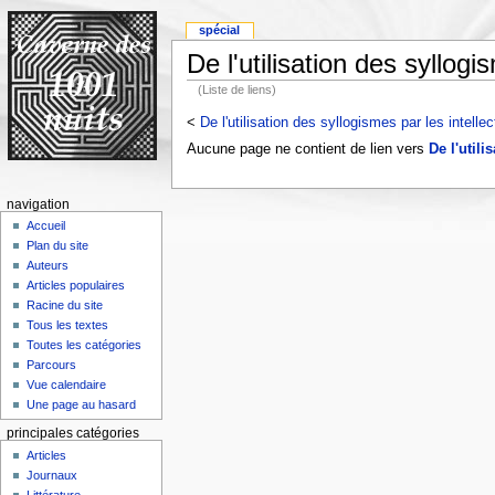
spécial
De l'utilisation des syllogi
(Liste de liens)
<
De l'utilisation des syllogismes par les intellec
Aucune page ne contient de lien vers
De l'utili
navigation
Accueil
Plan du site
Auteurs
Articles populaires
Racine du site
Tous les textes
Toutes les catégories
Parcours
Vue calendaire
Une page au hasard
principales catégories
Articles
Journaux
Littérature