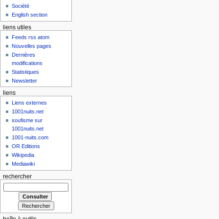
Société
English section
liens utiles
Feeds rss atom
Nouvelles pages
Dernières
modifications
Statistiques
Newsletter
liens
Liens externes
1001nuits.net
soufisme sur
1001nuits.net
1001-nuits.com
OR Editions
Wikipedia
Mediawiki
rechercher