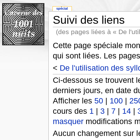
spécial
Suivi des liens
(des pages liées à « De l'uti
Cette page spéciale mont
qui sont liées. Les pages
<
De l'utilisation des syl
Ci-dessous se trouvent l
derniers jours, en date d
Afficher les
50
|
100
|
25
cours des
1
|
3
|
7
|
14
|
masquer
modifications m
Aucun changement sur le