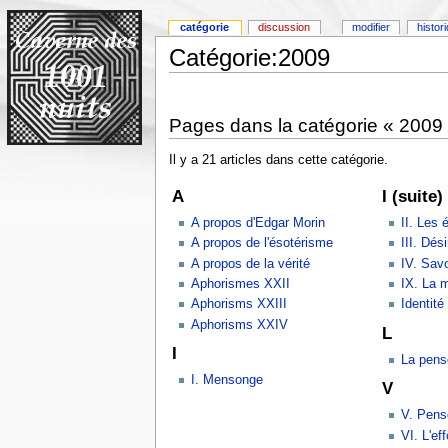
catégorie
discussion
modifier
histor
Catégorie:2009
Pages dans la catégorie « 2009
Il y a 21 articles dans cette catégorie.
A
I (suite)
A propos d'Edgar Morin
II. Les 
A propos de l'ésotérisme
III. Dési
A propos de la vérité
IV. Savo
Aphorismes XXII
IX. La 
Aphorisms XXIII
Identité
Aphorisms XXIV
L
I
La pens
I. Mensonge
V
V. Pens
VI. L'eff