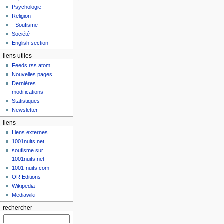
Psychologie
Religion
- Soufisme
Société
English section
liens utiles
Feeds rss atom
Nouvelles pages
Dernières
modifications
Statistiques
Newsletter
liens
Liens externes
1001nuits.net
soufisme sur
1001nuits.net
1001-nuits.com
OR Editions
Wikipedia
Mediawiki
rechercher