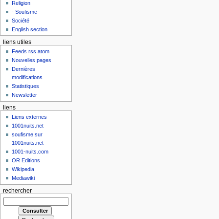
Religion
- Soufisme
Société
English section
liens utiles
Feeds rss atom
Nouvelles pages
Dernières
modifications
Statistiques
Newsletter
liens
Liens externes
1001nuits.net
soufisme sur
1001nuits.net
1001-nuits.com
OR Editions
Wikipedia
Mediawiki
rechercher