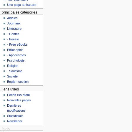
Une page au hasard
principales catégories
Articles
Journaux
Littérature
- Contes
- Poésie
- Free eBooks
Philosophie
- Aphorismes
Psychologie
Religion
- Soufisme
Société
English section
liens utiles
Feeds rss atom
Nouvelles pages
Dernières
modifications
Statistiques
Newsletter
liens