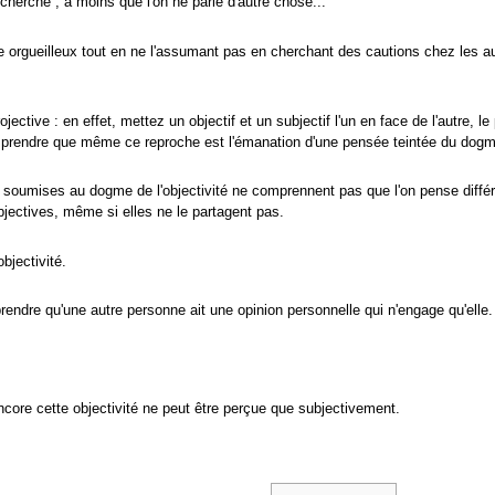
echerche ; à moins que l'on ne parle d'autre chose...
orgueilleux tout en ne l'assumant pas en cherchant des cautions chez les autre
rojective : en effet, mettez un objectif et un subjectif l'un en face de l'autre,
prendre que même ce reproche est l'émanation d'une pensée teintée du dogme 
soumises au dogme de l'objectivité ne comprennent pas que l'on pense différ
ectives, même si elles ne le partagent pas.
bjectivité.
rendre qu'une autre personne ait une opinion personnelle qui n'engage qu'elle.
 encore cette objectivité ne peut être perçue que subjectivement.