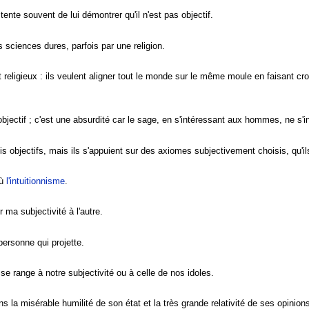
ente souvent de lui démontrer qu'il n'est pas objectif.
s sciences dures, parfois par une religion.
 religieux : ils veulent aligner tout le monde sur le même moule en faisant c
ectif ; c'est une absurdité car le sage, en s'intéressant aux hommes, ne s'int
s objectifs, mais ils s'appuient sur des axiomes subjectivement choisis, qu'il
où
l'intuitionnisme
.
r ma subjectivité à l'autre.
personne qui projette.
il se range à notre subjectivité ou à celle de nos idoles.
s la misérable humilité de son état et la très grande relativité de ses opinions 