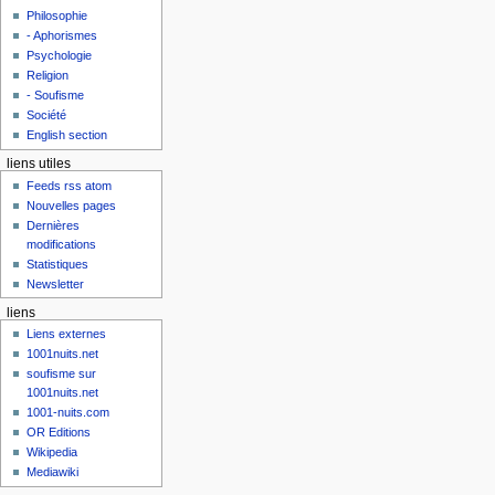
Philosophie
- Aphorismes
Psychologie
Religion
- Soufisme
Société
English section
liens utiles
Feeds rss atom
Nouvelles pages
Dernières
modifications
Statistiques
Newsletter
liens
Liens externes
1001nuits.net
soufisme sur
1001nuits.net
1001-nuits.com
OR Editions
Wikipedia
Mediawiki