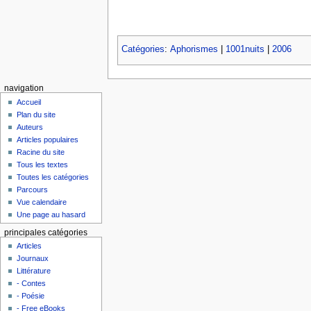
Catégories
:
Aphorismes
|
1001nuits
|
2006
navigation
Accueil
Plan du site
Auteurs
Articles populaires
Racine du site
Tous les textes
Toutes les catégories
Parcours
Vue calendaire
Une page au hasard
principales catégories
Articles
Journaux
Littérature
- Contes
- Poésie
- Free eBooks