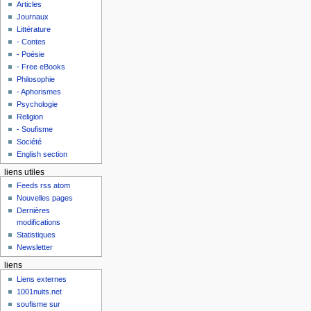
Articles
Journaux
Littérature
- Contes
- Poésie
- Free eBooks
Philosophie
- Aphorismes
Psychologie
Religion
- Soufisme
Société
English section
liens utiles
Feeds rss atom
Nouvelles pages
Dernières
modifications
Statistiques
Newsletter
liens
Liens externes
1001nuits.net
soufisme sur