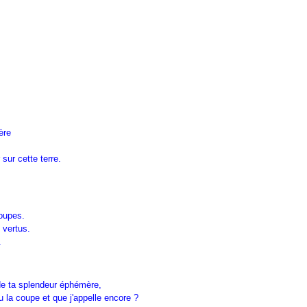
ère
sur cette terre.
coupes.
 vertus.
.
de ta splendeur éphémère,
 la coupe et que j'appelle encore ?