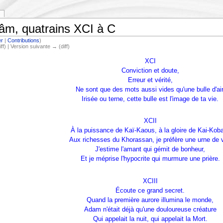
m, quatrains XCI à C
er
|
Contributions
)
iff) | Version suivante → (diff)
XCI
Conviction et doute,
Erreur et vérité,
Ne sont que des mots aussi vides qu'une bulle d'air
Irisée ou terne, cette bulle est l'image de ta vie.
XCII
À la puissance de Kaï-Kaous, à la gloire de Kai-Kob
Aux richesses du Khorassan, je préfère une urne de v
J'estime l'amant qui gémit de bonheur,
Et je méprise l'hypocrite qui murmure une prière.
XCIII
Écoute ce grand secret.
Quand la première aurore illumina le monde,
Adam n'était déjà qu'une douloureuse créature
Qui appelait la nuit, qui appelait la Mort.