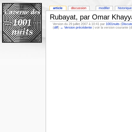
article
discussion
modifier
historique
Rubayat, par Omar Khayyâ
Version du 29 juillet 2007 à 10:41 par
1001nuits
(
Discut
(
diff
)
← Version précédente
| voir la version courante (d