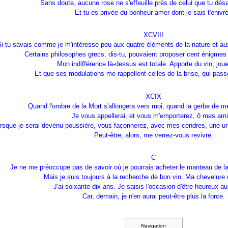
Sans doute, aucune rose ne s'effeuille près de celui que tu désa
Et tu es privée du bonheur amer dont je sais t'enivre
XCVIII
Si tu savais comme je m'intéresse peu aux quatre éléments de la nature et au
Certains philosophes grecs, dis-tu, pouvaient proposer cent énigmes 
Mon indifférence là-dessus est totale. Apporte du vin, joue
Et que ses modulations me rappellent celles de la brise, qui pa
XCIX
Quand l'ombre de la Mort s'allongera vers moi, quand la gerbe de me
Je vous appellerai, et vous m'emporterez, ô mes ami
rsque je serai devenu poussière, vous façonnerez, avec mes cendres, une ur
Peut-être, alors, me verrez-vous revivre.
C
Je ne me préoccupe pas de savoir où je pourrais acheter le manteau de 
Mais je suis toujours à la recherche de bon vin. Ma chevelure 
J'ai soixante-dix ans. Je saisis l'occasion d'être heureux au
Car, demain, je n'en aurai peut-être plus la force.
Navigation