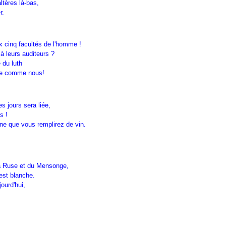
ltères là-bas,
r.
x cinq facultés de l'homme !
à leurs auditeurs ?
 du luth
sse comme nous!
s jours sera liée,
s !
ne que vous remplirez de vin.
la Ruse et du Mensonge,
est blanche.
jourd'hui,