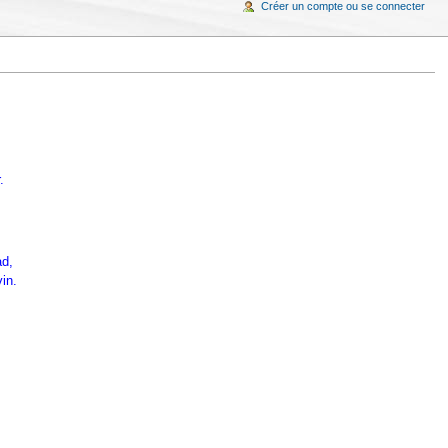
Créer un compte ou se connecter
.
ad,
in.