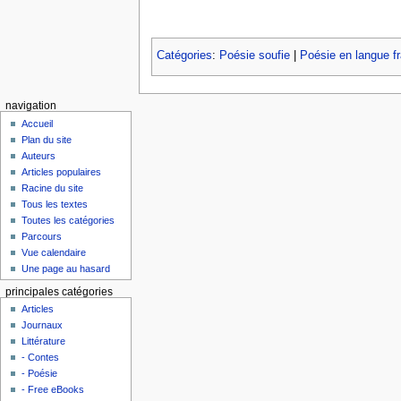
Catégories
:
Poésie soufie
|
Poésie en langue f
navigation
Accueil
Plan du site
Auteurs
Articles populaires
Racine du site
Tous les textes
Toutes les catégories
Parcours
Vue calendaire
Une page au hasard
principales catégories
Articles
Journaux
Littérature
- Contes
- Poésie
- Free eBooks