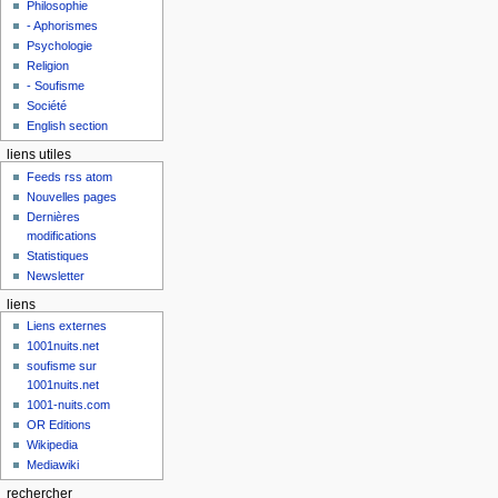
Philosophie
- Aphorismes
Psychologie
Religion
- Soufisme
Société
English section
liens utiles
Feeds rss atom
Nouvelles pages
Dernières
modifications
Statistiques
Newsletter
liens
Liens externes
1001nuits.net
soufisme sur
1001nuits.net
1001-nuits.com
OR Editions
Wikipedia
Mediawiki
rechercher