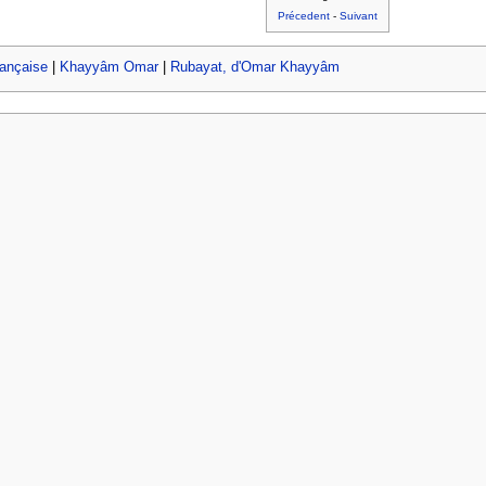
Précedent
-
Suivant
rançaise
|
Khayyâm Omar
|
Rubayat, d'Omar Khayyâm