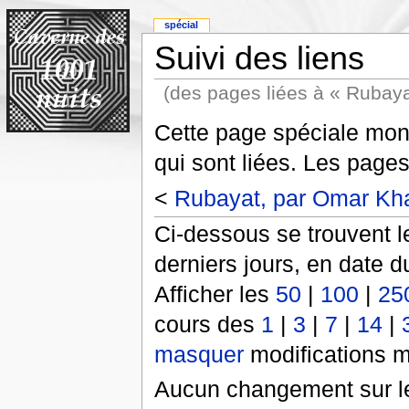
spécial
Suivi des liens
(des pages liées à « Rubay
Cette page spéciale mont
qui sont liées. Les pages
<
Rubayat, par Omar Kha
Ci-dessous se trouvent l
derniers jours, en date d
Afficher les
50
|
100
|
25
cours des
1
|
3
|
7
|
14
|
masquer
modifications m
Aucun changement sur le