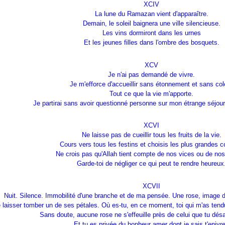
XCIV
La lune du Ramazan vient d'apparaître.
Demain, le soleil baignera une ville silencieuse.
Les vins dormiront dans les urnes
Et les jeunes filles dans l'ombre des bosquets.
XCV
Je n'ai pas demandé de vivre.
Je m'efforce d'accueillir sans étonnement et sans col
Tout ce que la vie m'apporte.
Je partirai sans avoir questionné personne sur mon étrange séjour 
XCVI
Ne laisse pas de cueillir tous les fruits de la vie.
Cours vers tous les festins et choisis les plus grandes 
Ne crois pas qu'Allah tient compte de nos vices ou de nos
Garde-toi de négliger ce qui peut te rendre heureux
XCVII
Nuit. Silence. Immobilité d'une branche et de ma pensée. Une rose, image 
 laisser tomber un de ses pétales. Où es-tu, en ce moment, toi qui m'as tendu
Sans doute, aucune rose ne s'effeuille près de celui que tu désa
Et tu es privée du bonheur amer dont je sais t'enivre