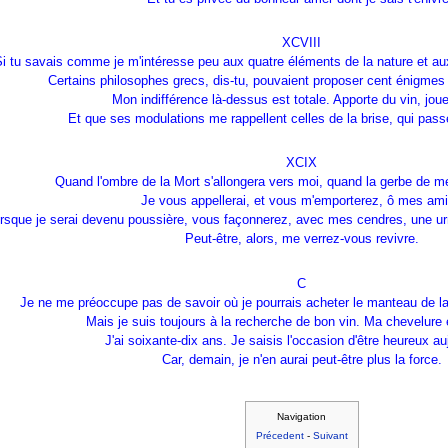
XCVIII
Si tu savais comme je m'intéresse peu aux quatre éléments de la nature et au
Certains philosophes grecs, dis-tu, pouvaient proposer cent énigmes 
Mon indifférence là-dessus est totale. Apporte du vin, joue
Et que ses modulations me rappellent celles de la brise, qui pa
XCIX
Quand l'ombre de la Mort s'allongera vers moi, quand la gerbe de me
Je vous appellerai, et vous m'emporterez, ô mes ami
rsque je serai devenu poussière, vous façonnerez, avec mes cendres, une ur
Peut-être, alors, me verrez-vous revivre.
C
Je ne me préoccupe pas de savoir où je pourrais acheter le manteau de 
Mais je suis toujours à la recherche de bon vin. Ma chevelure 
J'ai soixante-dix ans. Je saisis l'occasion d'être heureux au
Car, demain, je n'en aurai peut-être plus la force.
Navigation
Précedent
-
Suivant