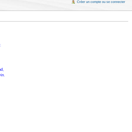
Créer un compte ou se connecter
.
ad,
in.