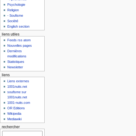
Psychologie
Religion
- Soufisme
Société
English section
liens utiles
Feeds rss atom
Nouvelles pages
Dernières
modifications
Statistiques
Newsletter
liens
Liens externes
1001nuits.net
soufisme sur
1001nuits.net
1001-nuits.com
OR Editions
Wikipedia
Mediawiki
rechercher