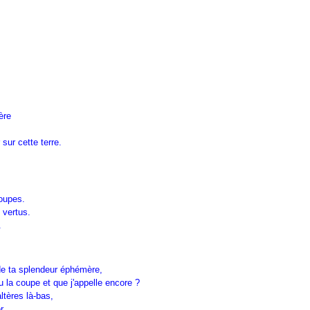
ère
sur cette terre.
coupes.
 vertus.
.
de ta splendeur éphémère,
 la coupe et que j'appelle encore ?
ltères là-bas,
r.