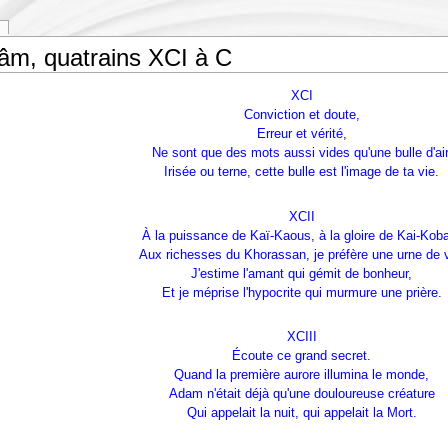
m, quatrains XCI à C
XCI
Conviction et doute,
Erreur et vérité,
Ne sont que des mots aussi vides qu'une bulle d'air
Irisée ou terne, cette bulle est l'image de ta vie.
XCII
À la puissance de Kaï-Kaous, à la gloire de Kai-Kob
Aux richesses du Khorassan, je préfère une urne de v
J'estime l'amant qui gémit de bonheur,
Et je méprise l'hypocrite qui murmure une prière.
XCIII
Écoute ce grand secret.
Quand la première aurore illumina le monde,
Adam n'était déjà qu'une douloureuse créature
Qui appelait la nuit, qui appelait la Mort.