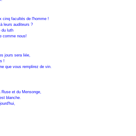
x cinq facultés de l'homme !
à leurs auditeurs ?
 du luth
sse comme nous!
s jours sera liée,
s !
ne que vous remplirez de vin.
la Ruse et du Mensonge,
est blanche.
jourd'hui,