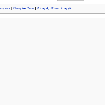
rançaise
|
Khayyâm Omar
|
Rubayat, d'Omar Khayyâm