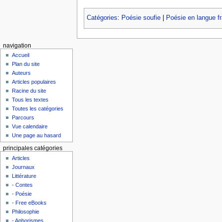
Catégories
:
Poésie soufie
|
Poésie en langue f
navigation
Accueil
Plan du site
Auteurs
Articles populaires
Racine du site
Tous les textes
Toutes les catégories
Parcours
Vue calendaire
Une page au hasard
principales catégories
Articles
Journaux
Littérature
- Contes
- Poésie
- Free eBooks
Philosophie
- Aphorismes