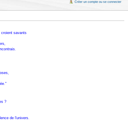
Créer un compte ou se connecter
 croient savants
ers,
ncontrais.
roses,
ée."
es ?
ence de l'univers.