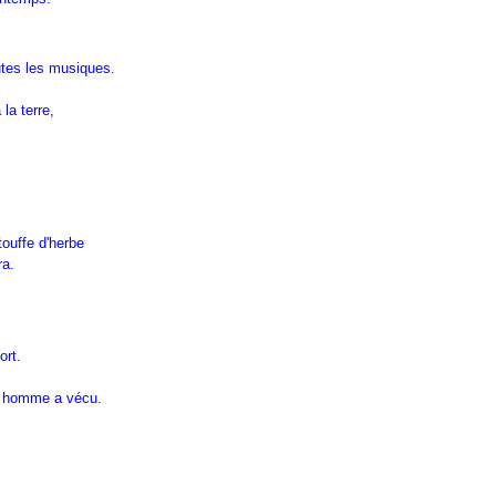
outes les musiques.
la terre,
touffe d'herbe
ra.
ort.
un homme a vécu.