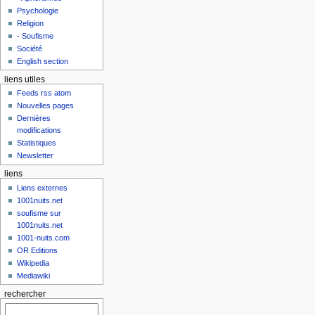
Psychologie
Religion
- Soufisme
Société
English section
liens utiles
Feeds rss atom
Nouvelles pages
Dernières
modifications
Statistiques
Newsletter
liens
Liens externes
1001nuits.net
soufisme sur
1001nuits.net
1001-nuits.com
OR Editions
Wikipedia
Mediawiki
rechercher