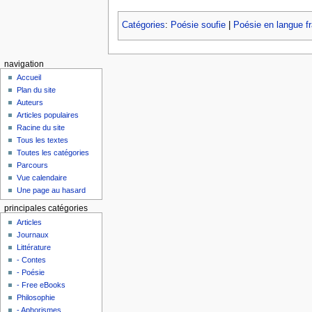
Catégories
:
Poésie soufie
|
Poésie en langue f
navigation
Accueil
Plan du site
Auteurs
Articles populaires
Racine du site
Tous les textes
Toutes les catégories
Parcours
Vue calendaire
Une page au hasard
principales catégories
Articles
Journaux
Littérature
- Contes
- Poésie
- Free eBooks
Philosophie
- Aphorismes