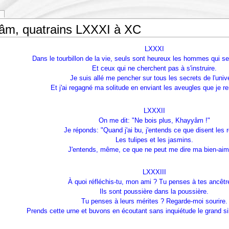
âm, quatrains LXXXI à XC
LXXXI
Dans le tourbillon de la vie, seuls sont heureux les hommes qui se
Et ceux qui ne cherchent pas à s'instruire.
Je suis allé me pencher sur tous les secrets de l'univ
Et j'ai regagné ma solitude en enviant les aveugles que je re
LXXXII
On me dit: "Ne bois plus, Khayyâm !"
Je réponds: "Quand j'ai bu, j'entends ce que disent les 
Les tulipes et les jasmins.
J'entends, même, ce que ne peut me dire ma bien-aim
LXXXIII
À quoi réfléchis-tu, mon ami ? Tu penses à tes ancêtr
Ils sont poussière dans la poussière.
Tu penses à leurs mérites ? Regarde-moi sourire.
Prends cette urne et buvons en écoutant sans inquiétude le grand sil