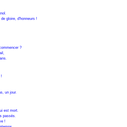
gnol.
de gloire, d'honneurs !
s commencer ?
il,
 ans.
 !
s, un jour.
ui est mort.
ps passés.
ve !
intemps.