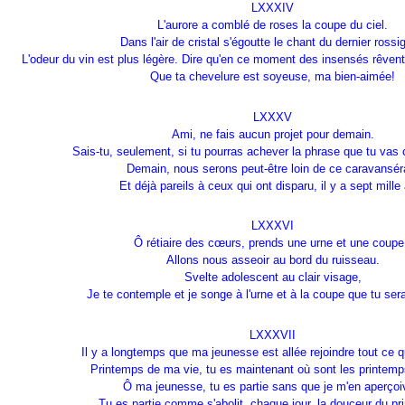
LXXXIV
L'aurore a comblé de roses la coupe du ciel.
Dans l'air de cristal s'égoutte le chant du dernier rossi
L'odeur du vin est plus légère. Dire qu'en ce moment des insensés rêvent 
Que ta chevelure est soyeuse, ma bien-aimée!
LXXXV
Ami, ne fais aucun projet pour demain.
Sais-tu, seulement, si tu pourras achever la phrase que tu va
Demain, nous serons peut-être loin de ce caravanséra
Et déjà pareils à ceux qui ont disparu, il y a sept mille
LXXXVI
Ô rétiaire des cœurs, prends une urne et une coupe
Allons nous asseoir au bord du ruisseau.
Svelte adolescent au clair visage,
Je te contemple et je songe à l'urne et à la coupe que tu sera
LXXXVII
Il y a longtemps que ma jeunesse est allée rejoindre tout ce q
Printemps de ma vie, tu es maintenant où sont les printem
Ô ma jeunesse, tu es partie sans que je m'en aperçoi
Tu es partie comme s'abolit, chaque jour, la douceur du pr