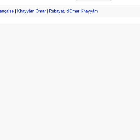
rançaise
|
Khayyâm Omar
|
Rubayat, d'Omar Khayyâm