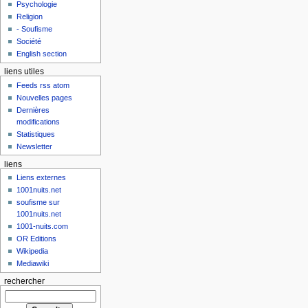
Psychologie
Religion
- Soufisme
Société
English section
liens utiles
Feeds rss atom
Nouvelles pages
Dernières
modifications
Statistiques
Newsletter
liens
Liens externes
1001nuits.net
soufisme sur
1001nuits.net
1001-nuits.com
OR Editions
Wikipedia
Mediawiki
rechercher