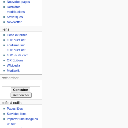
Nouvelles pages
Dernières
modifications
Statistiques
Newsletter
liens
Liens externes
1001nuits.net
soufisme sur
1001nuits.net
1001-nuits.com
OR Editions
Wikipedia
Mediawiki
rechercher
boîte à outils
Pages liées
Suivi des liens
Importer une image ou
un son