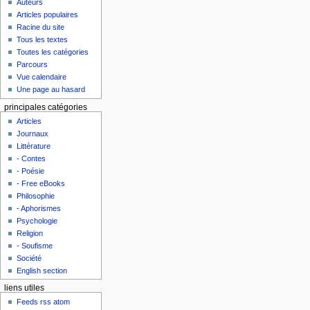
Auteurs
Articles populaires
Racine du site
Tous les textes
Toutes les catégories
Parcours
Vue calendaire
Une page au hasard
principales catégories
Articles
Journaux
Littérature
- Contes
- Poésie
- Free eBooks
Philosophie
- Aphorismes
Psychologie
Religion
- Soufisme
Société
English section
liens utiles
Feeds rss atom