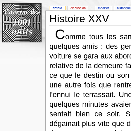
article
discussion
modifier
historique
Histoire XXV
C
omme tous les samed
quelques amis : des gen
voiture se gara aux abor
relative de la demeure f
ce que le destin ou son
une autre fois que rentr
l'ennui le terrassait. U
quelques minutes avaient
sentait bien ce soir. S
dégainait plus vite que 