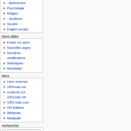
- Aphorismes
Psychologie
Religion
- Soufisme
Société
English section
liens utiles
Feeds rss atom
Nouvelles pages
Dernières
modifications
Statistiques
Newsletter
liens
Liens externes
1001nuits.net
soufisme sur
1001nuits.net
1001-nuits.com
OR Editions
Wikipedia
Mediawiki
rechercher