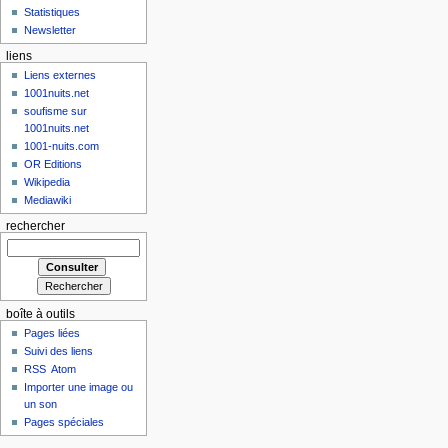
Statistiques
Newsletter
liens
Liens externes
1001nuits.net
soufisme sur
1001nuits.net
1001-nuits.com
OR Editions
Wikipedia
Mediawiki
rechercher
boîte à outils
Pages liées
Suivi des liens
RSS
Atom
Importer une image ou
un son
Pages spéciales