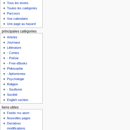
Tous les textes
Toutes les catégories
Parcours
Vue calendaire
Une page au hasard
principales catégories
Articles
Journaux
Littérature
- Contes
- Poésie
- Free eBooks
Philosophie
- Aphorismes
Psychologie
Religion
- Soufisme
Société
English section
liens utiles
Feeds rss atom
Nouvelles pages
Dernières
modifications