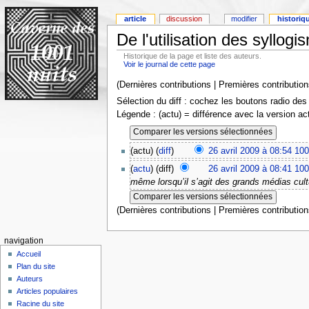
article
discussion
modifier
historiq
De l'utilisation des syllogi
Historique de la page et liste des auteurs.
Voir le journal de cette page
(Dernières contributions | Premières contribution
Sélection du diff : cochez les boutons radio des
Légende : (actu) = différence avec la version ac
(actu) (
diff
)
26 avril 2009 à 08:54
100
(
actu
) (diff)
26 avril 2009 à 08:41
100
même lorsqu’il s’agit des grands médias cultu
(Dernières contributions | Premières contribution
navigation
Accueil
Plan du site
Auteurs
Articles populaires
Racine du site