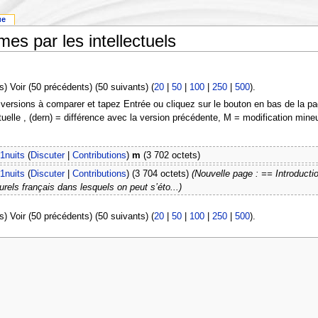
ue
smes par les intellectuels
s) Voir (50 précédents) (50 suivants) (
20
|
50
|
100
|
250
|
500
).
 versions à comparer et tapez Entrée ou cliquez sur le bouton en bas de la pa
tuelle , (dern) = différence avec la version précédente, M = modification mine
1nuits
(
Discuter
|
Contributions
)
m
(3 702 octets)
1nuits
(
Discuter
|
Contributions
)
(3 704 octets)
(Nouvelle page : == Introduct
rels français dans lesquels on peut s’éto...)
s) Voir (50 précédents) (50 suivants) (
20
|
50
|
100
|
250
|
500
).