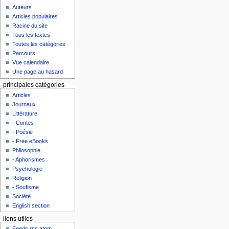
Auteurs
Articles populaires
Racine du site
Tous les textes
Toutes les catégories
Parcours
Vue calendaire
Une page au hasard
principales catégories
Articles
Journaux
Littérature
- Contes
- Poésie
- Free eBooks
Philosophie
- Aphorismes
Psychologie
Religion
- Soufisme
Société
English section
liens utiles
Feeds rss atom