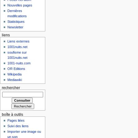
Nouvelles pages
Dernières
modifications
Statistiques
Newsletter
liens
Liens externes
1001nuits.net
soufisme sur
1001nuits.net
1001-nuits.com
OR Editions
Wikipedia
Mediawiki
rechercher
boîte à outils
Pages liées
Suivi des liens
Importer une image ou
un son