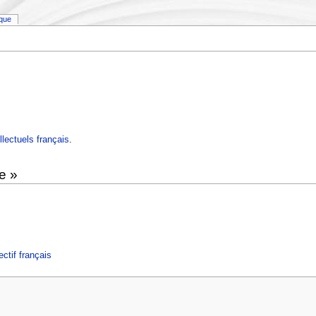
ique
llectuels français
.
e »
ectif français