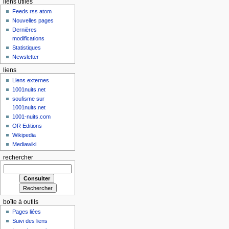
liens utiles
Feeds rss atom
Nouvelles pages
Dernières
modifications
Statistiques
Newsletter
liens
Liens externes
1001nuits.net
soufisme sur
1001nuits.net
1001-nuits.com
OR Editions
Wikipedia
Mediawiki
rechercher
boîte à outils
Pages liées
Suivi des liens