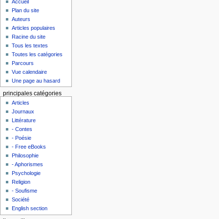
Accueil
Plan du site
Auteurs
Articles populaires
Racine du site
Tous les textes
Toutes les catégories
Parcours
Vue calendaire
Une page au hasard
principales catégories
Articles
Journaux
Littérature
- Contes
- Poésie
- Free eBooks
Philosophie
- Aphorismes
Psychologie
Religion
- Soufisme
Société
English section