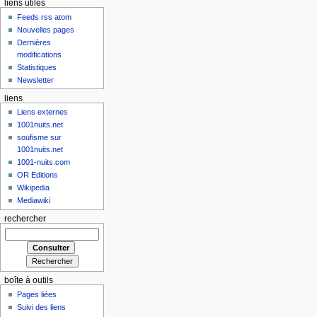
liens utiles
Feeds rss atom
Nouvelles pages
Dernières
modifications
Statistiques
Newsletter
liens
Liens externes
1001nuits.net
soufisme sur
1001nuits.net
1001-nuits.com
OR Editions
Wikipedia
Mediawiki
rechercher
boîte à outils
Pages liées
Suivi des liens