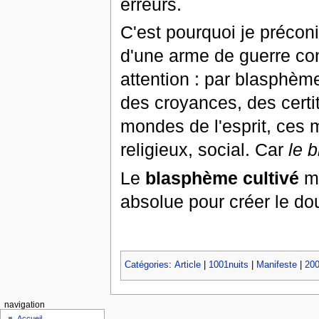
erreurs.
C'est pourquoi je préco
d'une arme de guerre con
attention : par blasphèm
des croyances, des certi
mondes de l'esprit, ces 
religieux, social. Car
le 
Le
blasphème cultivé
m'
absolue pour créer le do
Catégories
:
Article
|
1001nuits
|
Manifeste
|
20
navigation
Accueil