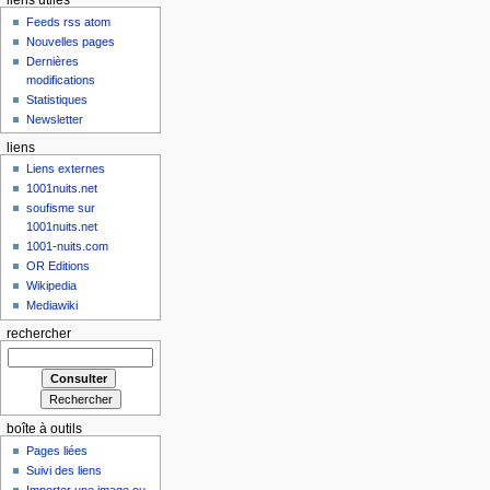
liens utiles
Feeds rss atom
Nouvelles pages
Dernières
modifications
Statistiques
Newsletter
liens
Liens externes
1001nuits.net
soufisme sur
1001nuits.net
1001-nuits.com
OR Editions
Wikipedia
Mediawiki
rechercher
boîte à outils
Pages liées
Suivi des liens
Importer une image ou