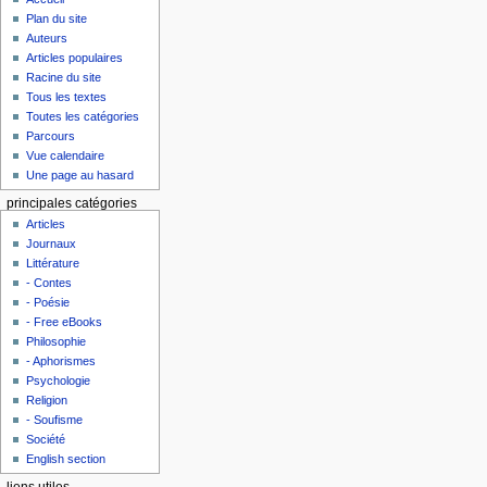
Plan du site
Auteurs
Articles populaires
Racine du site
Tous les textes
Toutes les catégories
Parcours
Vue calendaire
Une page au hasard
principales catégories
Articles
Journaux
Littérature
- Contes
- Poésie
- Free eBooks
Philosophie
- Aphorismes
Psychologie
Religion
- Soufisme
Société
English section