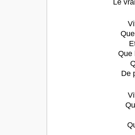
Le vra
Vi
Que
E
Que 
Q
De p
Vi
Qu
Qu