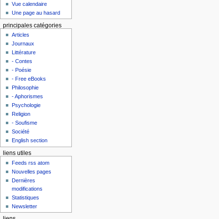
Vue calendaire
Une page au hasard
principales catégories
Articles
Journaux
Littérature
- Contes
- Poésie
- Free eBooks
Philosophie
- Aphorismes
Psychologie
Religion
- Soufisme
Société
English section
liens utiles
Feeds rss atom
Nouvelles pages
Dernières
modifications
Statistiques
Newsletter
liens