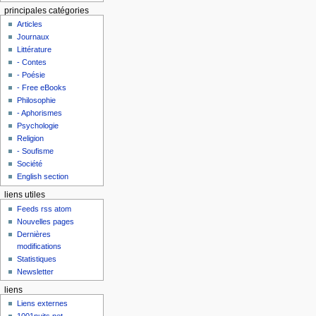
principales catégories
Articles
Journaux
Littérature
- Contes
- Poésie
- Free eBooks
Philosophie
- Aphorismes
Psychologie
Religion
- Soufisme
Société
English section
liens utiles
Feeds rss atom
Nouvelles pages
Dernières
modifications
Statistiques
Newsletter
liens
Liens externes