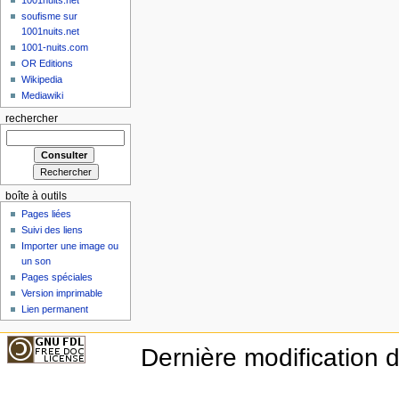
1001nuits.net
soufisme sur
1001nuits.net
1001-nuits.com
OR Editions
Wikipedia
Mediawiki
rechercher
boîte à outils
Pages liées
Suivi des liens
Importer une image ou
un son
Pages spéciales
Version imprimable
Lien permanent
Dernière modification 