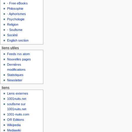
- Free eBooks
Philosophie
- Aphorismes
Psychologie
Religion
- Soufisme
Société
English section
liens utiles
Feeds rss atom
Nouvelles pages
Dernières
modifications
Statistiques
Newsletter
liens
Liens externes
1001nuits.net
soufisme sur
1001nuits.net
1001-nuits.com
OR Editions
Wikipedia
Mediawiki