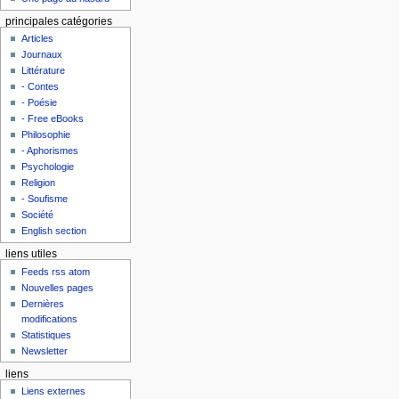
principales catégories
Articles
Journaux
Littérature
- Contes
- Poésie
- Free eBooks
Philosophie
- Aphorismes
Psychologie
Religion
- Soufisme
Société
English section
liens utiles
Feeds rss atom
Nouvelles pages
Dernières
modifications
Statistiques
Newsletter
liens
Liens externes