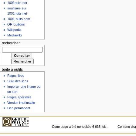
1001nuits.net
soufisme sur
1001nuits.net
1001-nuits.com
OR Editions
Wikipedia
Mediawiki
rechercher
boîte à outils
Pages liées
Suivi des liens
Importer une image ou
un son
Pages spéciales
Version imprimable
Lien permanent
Cette page a été consultée 6 635 fois.
Contenu dis