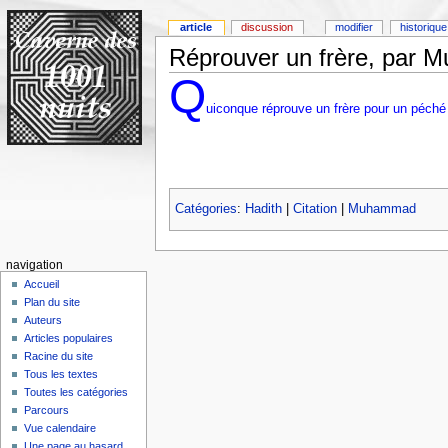
article
discussion
modifier
historique
Réprouver un frère, par
Q
uiconque réprouve un frère pour un péché
Catégories
:
Hadith
|
Citation
|
Muhammad
navigation
Accueil
Plan du site
Auteurs
Articles populaires
Racine du site
Tous les textes
Toutes les catégories
Parcours
Vue calendaire
Une page au hasard