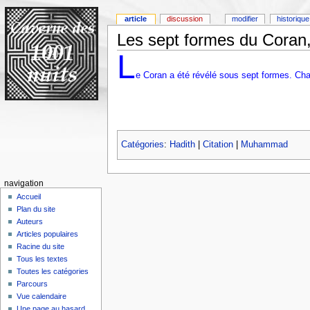
article
discussion
modifier
historique
Les sept formes du Cora
L
e Coran a été révélé sous sept formes. Chaq
Catégories
:
Hadith
|
Citation
|
Muhammad
navigation
Accueil
Plan du site
Auteurs
Articles populaires
Racine du site
Tous les textes
Toutes les catégories
Parcours
Vue calendaire
Une page au hasard