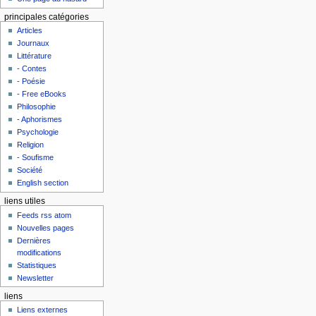
principales catégories
Articles
Journaux
Littérature
- Contes
- Poésie
- Free eBooks
Philosophie
- Aphorismes
Psychologie
Religion
- Soufisme
Société
English section
liens utiles
Feeds rss atom
Nouvelles pages
Dernières
modifications
Statistiques
Newsletter
liens
Liens externes