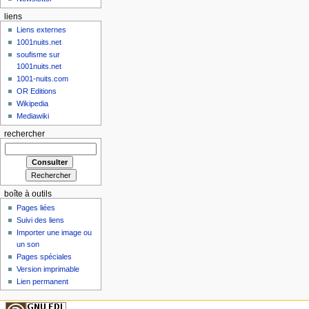
liens
Liens externes
1001nuits.net
soufisme sur
1001nuits.net
1001-nuits.com
OR Editions
Wikipedia
Mediawiki
rechercher
boîte à outils
Pages liées
Suivi des liens
Importer une image ou
un son
Pages spéciales
Version imprimable
Lien permanent