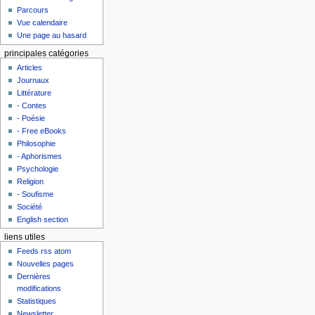
Parcours
Vue calendaire
Une page au hasard
principales catégories
Articles
Journaux
Littérature
- Contes
- Poésie
- Free eBooks
Philosophie
- Aphorismes
Psychologie
Religion
- Soufisme
Société
English section
liens utiles
Feeds rss atom
Nouvelles pages
Dernières
modifications
Statistiques
Newsletter