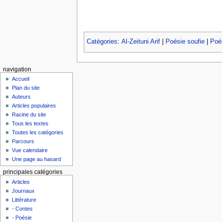
Catégories
:
Al-Zeituni Arif
|
Poésie soufie
|
Poés
navigation
Accueil
Plan du site
Auteurs
Articles populaires
Racine du site
Tous les textes
Toutes les catégories
Parcours
Vue calendaire
Une page au hasard
principales catégories
Articles
Journaux
Littérature
- Contes
- Poésie