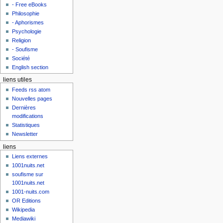
- Free eBooks
Philosophie
- Aphorismes
Psychologie
Religion
- Soufisme
Société
English section
liens utiles
Feeds rss atom
Nouvelles pages
Dernières
modifications
Statistiques
Newsletter
liens
Liens externes
1001nuits.net
soufisme sur
1001nuits.net
1001-nuits.com
OR Editions
Wikipedia
Mediawiki