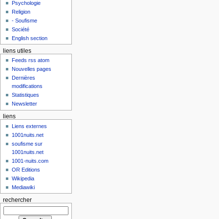
Psychologie
Religion
- Soufisme
Société
English section
liens utiles
Feeds rss atom
Nouvelles pages
Dernières
modifications
Statistiques
Newsletter
liens
Liens externes
1001nuits.net
soufisme sur
1001nuits.net
1001-nuits.com
OR Editions
Wikipedia
Mediawiki
rechercher