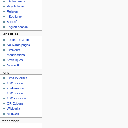
- Aphorismes
Psychologie
Religion
- Soufisme
Société
English section
liens utiles
Feeds rss atom
Nouvelles pages
Dernières
modifications
Statistiques
Newsletter
liens
Liens externes
1001nuits.net
soufisme sur
1001nuits.net
1001-nuits.com
OR Editions
Wikipedia
Mediawiki
rechercher