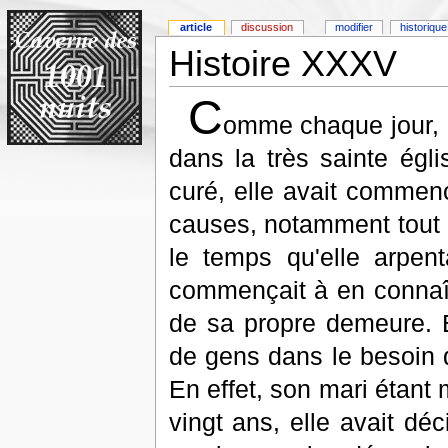
article
discussion
modifier
historique
Histoire XXXV
C
omme chaque jour, 
dans la très sainte égl
curé, elle avait commen
causes, notamment tout ce
le temps qu'elle arpent
commençait à en connaît
de sa propre demeure. E
de gens dans le besoin q
En effet, son mari étant m
vingt ans, elle avait dé