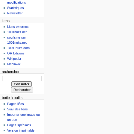
modifications
Statistiques
Newsletter
liens
Liens externes
1001nuits.net
soufisme sur
1001nuits.net
1001-nuits.com
OR Editions
Wikipedia
Mediawiki
rechercher
boîte à outils
Pages liées
Suivi des liens
Importer une image ou
un son
Pages spéciales
Version imprimable